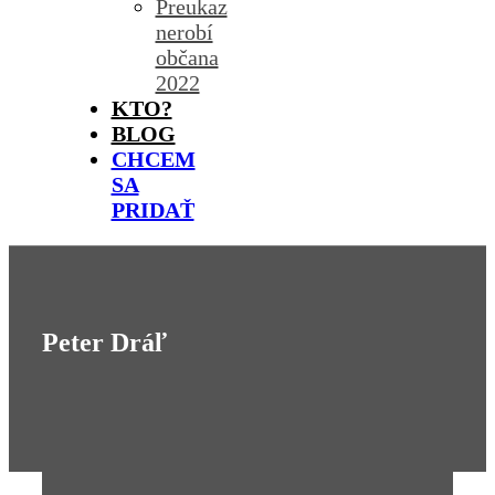
Preukaz
nerobí
občana
2022
KTO?
BLOG
CHCEM
SA
PRIDAŤ
Peter Dráľ