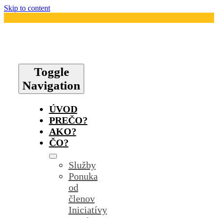
Skip to content
Toggle
Navigation
ÚVOD
PREČO?
AKO?
ČO?
Služby
Ponuka
od
členov
Iniciatívy