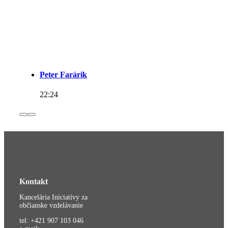
Peter Farárik
22:24
Kontakt
Kancelária Iniciatívy za
občianske vzdelávanie
tel: +421 907 103 046