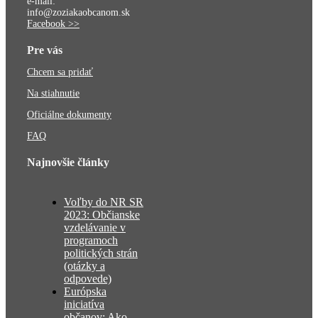
e-mail:
info@zoziakaobcanom.sk
Facebook >>
Pre vás
Chcem sa pridať
Na stiahnutie
Oficiálne dokumenty
FAQ
Najnovšie články
Voľby do NR SR
2023: Občianske
vzdelávanie v
programoch
politických strán
(otázky a
odpovede)
Európska
iniciatíva
občanov: Ako