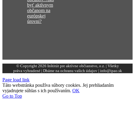
byť aktívnym
občanom na
európskej
úrovni?
© Copyright 2026 Inštitút pre aktívne občianstvo, o.z. | Všetky
práva vyhradené | Dbáme na ochranu vašich údajov | info@ipao.sk
Page load link
Táto webstránka používa súbory cookies. Jej prehliadaním
vyjadrujete súhlas s ich používaním.
OK
Go to Top