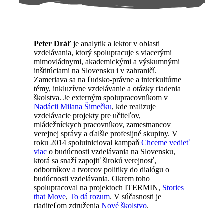
Peter Dráľ
je analytik a lektor v oblasti
vzdelávania, ktorý spolupracuje s viacerými
mimovládnymi, akademickými a výskumnými
inštitúciami na Slovensku i v zahraničí.
Zameriava sa na ľudsko-právne a interkultúrne
témy, inkluzívne vzdelávanie a otázky riadenia
školstva. Je externým spolupracovníkom v
Nadácii Milana Šimečku
, kde realizuje
vzdelávacie projekty pre učiteľov,
mládežníckych pracovníkov, zamestnancov
verejnej správy a ďalšie profesijné skupiny. V
roku 2014 spoluinicioval kampaň
Chceme vedieť
viac
o budúcnosti vzdelávania na Slovensku,
ktorá sa snaží zapojiť širokú verejnosť,
odborníkov a tvorcov politiky do dialógu o
budúcnosti vzdelávania. Okrem toho
spolupracoval na projektoch ITERMIN,
Stories
that Move
,
To dá rozum
. V súčasnosti je
riaditeľom združenia
Nové školstvo
.