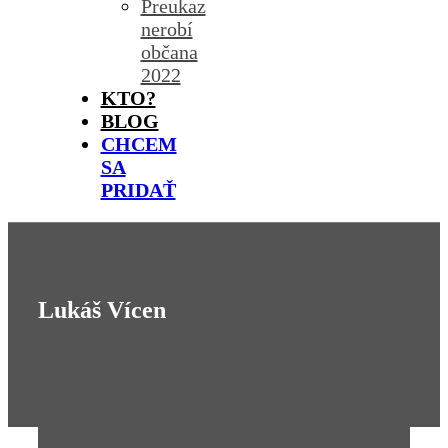
Preukaz
nerobí
občana
2022
KTO?
BLOG
CHCEM
SA
PRIDAŤ
Lukáš Vícen