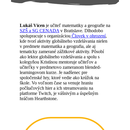
Lukáš Vícen
je učiteľ matematiky a geografie na
SZŠ a SG CENADA
v Bratislave. Dlhodobo
spolupracuje s organizáciou
Človek v ohrození
,
kde tvorí aktivity globálneho vzdelávania nielen
v predmete matematika a geografia, ale aj
tematicky zamerané zážitkové aktivity. Pôsobí
ako lektor globálneho vzdelávania a spolu s
kolegyňou Kristínou mentoruje učiteľov a
učiteľky v predmetovo zameranom blended-
learningovom kurze. Je nadšenec pre
spoločenské hry, ktoré vedie ako krúžok na
škole. Vo voľnom čase sa venuje hraniu
počítačových hier a ich streamovaniu na
platforme Twitch, je vášnivým a úspešným
hráčom Hearthstone.