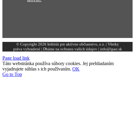
© Copyright 2026 Inštitút pre aktívne občianstvo, o.z. | Všetky
práva vyhradené | Dbáme na ochranu vašich údajov | info@ipao.sk
Page load link
Táto webstránka používa súbory cookies. Jej prehliadaním
vyjadrujete súhlas s ich používaním.
OK
Go to Top