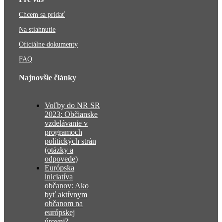
Chcem sa pridať
Na stiahnutie
Oficiálne dokumenty
FAQ
Najnovšie články
Voľby do NR SR
2023: Občianske
vzdelávanie v
programoch
politických strán
(otázky a
odpovede)
Európska
iniciatíva
občanov: Ako
byť aktívnym
občanom na
európskej
úrovni?