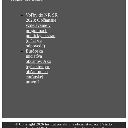
Voľby do NR SR
2023: Občianske
vzdelávanie v
programoch
politických strán
(otázky a
odpovede)
Európska
iniciatíva
občanov: Ako
byť aktívnym
občanom na
európskej
úrovni?
© Copyright 2026 Inštitút pre aktívne občianstvo, o.z. | Všetky