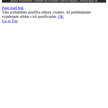
práva vyhradené | Dbáme na ochranu vašich údajov | info@ipao.sk
Page load link
Táto webstránka používa súbory cookies. Jej prehliadaním
vyjadrujete súhlas s ich používaním.
OK
Go to Top