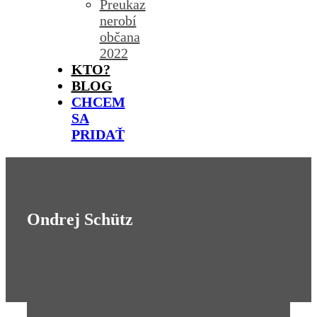
Preukaz
nerobí
občana
2022
KTO?
BLOG
CHCEM
SA
PRIDAŤ
Ondrej Schütz