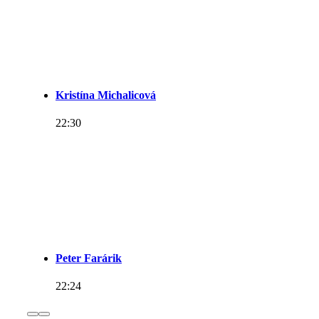
Kristína Michalicová
22:30
Peter Farárik
22:24