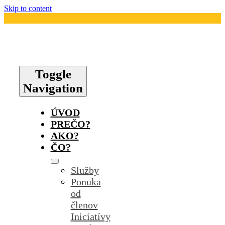
Skip to content
Toggle
Navigation
ÚVOD
PREČO?
AKO?
ČO?
Služby
Ponuka
od
členov
Iniciatívy