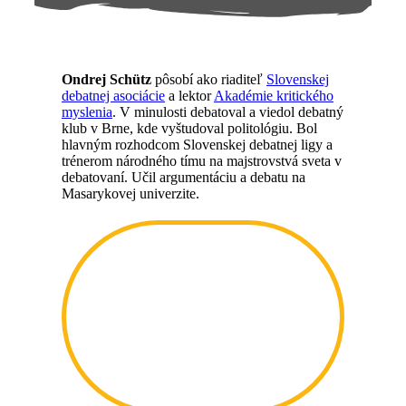
Ondrej Schütz
pôsobí ako riaditeľ
Slovenskej
debatnej asociácie
a lektor
Akadémie kritického
myslenia
. V minulosti debatoval a viedol debatný
klub v Brne, kde vyštudoval politológiu. Bol
hlavným rozhodcom Slovenskej debatnej ligy a
trénerom národného tímu na majstrovstvá sveta v
debatovaní. Učil argumentáciu a debatu na
Masarykovej univerzite.