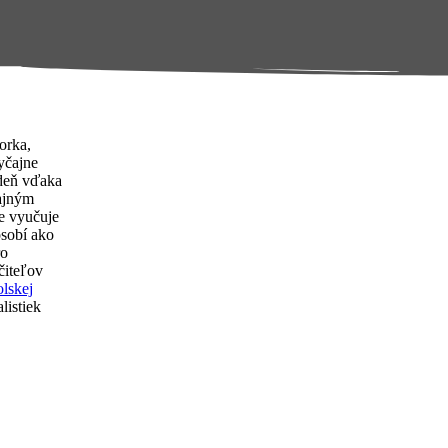
orka,
yčajne
 deň vďaka
ajným
e vyučuje
ôsobí ako
ro
čiteľov
lskej
listiek