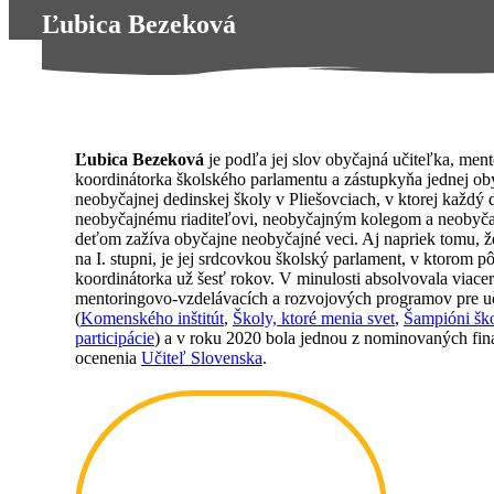
Ľubica Bezeková
Ľubica Bezeková
je podľa jej slov obyčajná učiteľka, ment
koordinátorka školského parlamentu a zástupkyňa jednej ob
neobyčajnej dedinskej školy v Pliešovciach, v ktorej každý
neobyčajnému riaditeľovi, neobyčajným kolegom a neobyč
deťom zažíva obyčajne neobyčajné veci. Aj napriek tomu, ž
na I. stupni, je jej srdcovkou školský parlament, v ktorom p
koordinátorka už šesť rokov. V minulosti absolvovala viace
mentoringovo-vzdelávacích a rozvojových programov pre u
(
Komenského inštitút
,
Školy, ktoré menia svet
,
Šampióni ško
participácie
) a v roku 2020 bola jednou z nominovaných fina
ocenenia
Učiteľ Slovenska
.