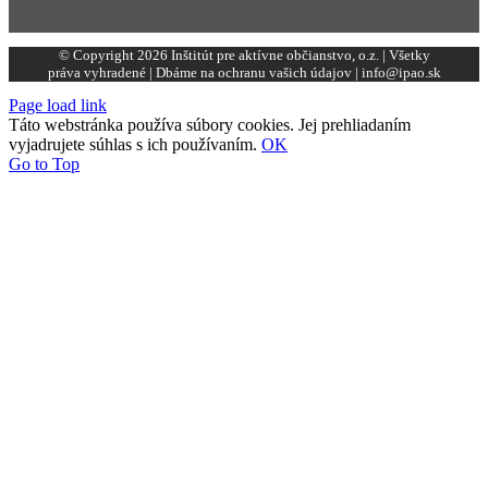
© Copyright 2026 Inštitút pre aktívne občianstvo, o.z. | Všetky
práva vyhradené | Dbáme na ochranu vašich údajov | info@ipao.sk
Page load link
Táto webstránka používa súbory cookies. Jej prehliadaním
vyjadrujete súhlas s ich používaním.
OK
Go to Top