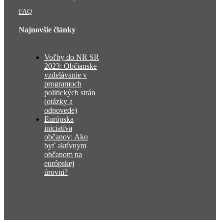
FAQ
Najnovšie články
Voľby do NR SR
2023: Občianske
vzdelávanie v
programoch
politických strán
(otázky a
odpovede)
Európska
iniciatíva
občanov: Ako
byť aktívnym
občanom na
európskej
úrovni?