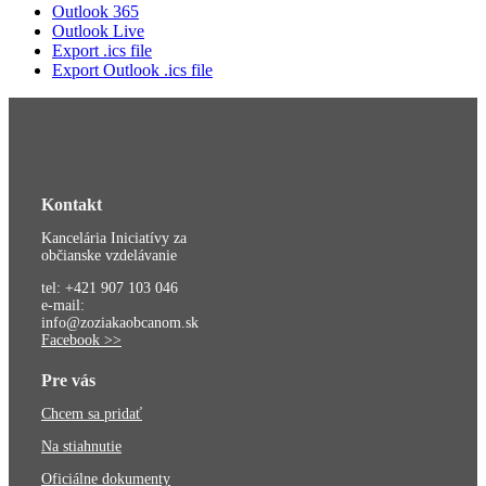
Outlook 365
Outlook Live
Export .ics file
Export Outlook .ics file
Kontakt
Kancelária Iniciatívy za
občianske vzdelávanie
tel: +421 907 103 046
e-mail:
info@zoziakaobcanom.sk
Facebook >>
Pre vás
Chcem sa pridať
Na stiahnutie
Oficiálne dokumenty