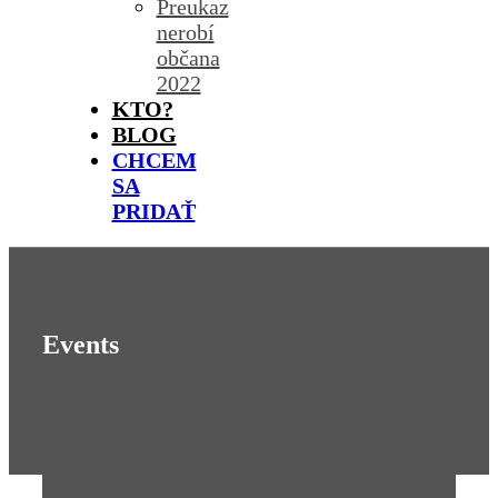
Preukaz
nerobí
občana
2022
KTO?
BLOG
CHCEM
SA
PRIDAŤ
Events