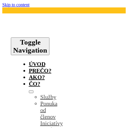
Skip to content
Toggle
Navigation
ÚVOD
PREČO?
AKO?
ČO?
Služby
Ponuka
od
členov
Iniciatívy