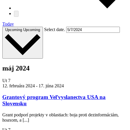
Today
Select date.
Upcoming
Upcoming
máj 2024
Ut
7
12. februára 2024
-
17. júna 2024
Grantový program Veľvyslanectva USA na
Slovensku
Grant podporí projekty v oblastiach: boja proti dezinformáciám,
hoaxom, a [...]
Ut
7