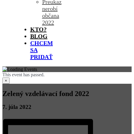
Preukaz
nerobí
občana
2022
KTO?
BLOG
CHCEM
SA
PRIDAŤ
This event has passed.
×
Zelený vzdelávací fond 2022
7. júla 2022