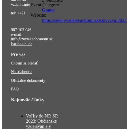
vzdelávanie
Event Category:
Granty
tel: +421
Website:
https://zelenyvzdelavacifond.sk/sk/vyzva-2022
907 103 046
e-mail:
info@zoziakaobcanom.sk
Facebook >>
Pre vás
Chcem sa pridať
Na stiahnutie
Oficiálne dokumenty
FAQ
Najnovšie články
Voľby do NR SR
2023: Občianske
vzdelávanie v