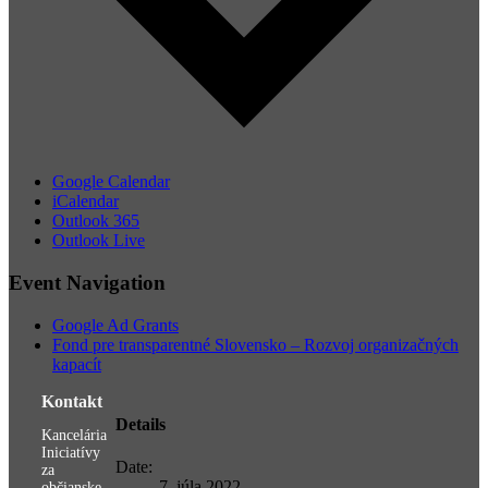
Google Calendar
iCalendar
Outlook 365
Outlook Live
Event Navigation
Google Ad Grants
Fond pre transparentné Slovensko – Rozvoj organizačných
kapacít
Kontakt
Details
Kancelária
Iniciatívy
Date:
za
7. júla 2022
občianske