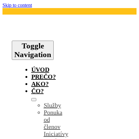
Skip to content
Toggle
Navigation
ÚVOD
PREČO?
AKO?
ČO?
Služby
Ponuka
od
členov
Iniciatívy