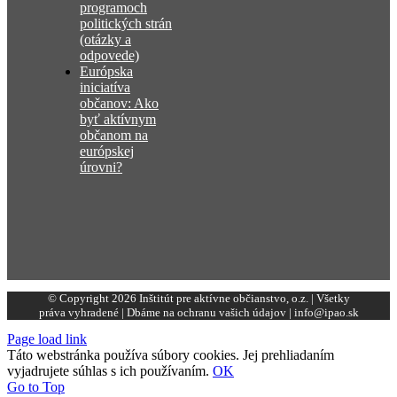
programoch
politických strán
(otázky a
odpovede)
Európska
iniciatíva
občanov: Ako
byť aktívnym
občanom na
európskej
úrovni?
© Copyright 2026 Inštitút pre aktívne občianstvo, o.z. | Všetky
práva vyhradené | Dbáme na ochranu vašich údajov | info@ipao.sk
Page load link
Táto webstránka používa súbory cookies. Jej prehliadaním
vyjadrujete súhlas s ich používaním.
OK
Go to Top