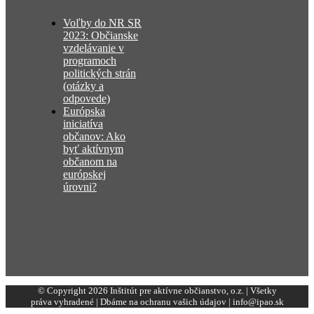
Voľby do NR SR
2023: Občianske
vzdelávanie v
programoch
politických strán
(otázky a
odpovede)
Európska
iniciatíva
občanov: Ako
byť aktívnym
občanom na
európskej
úrovni?
© Copyright 2026 Inštitút pre aktívne občianstvo, o.z. | Všetky
práva vyhradené | Dbáme na ochranu vašich údajov | info@ipao.sk