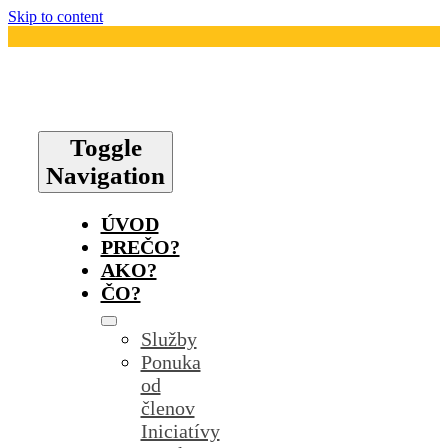
Skip to content
Toggle
Navigation
ÚVOD
PREČO?
AKO?
ČO?
Služby
Ponuka
od
členov
Iniciatívy