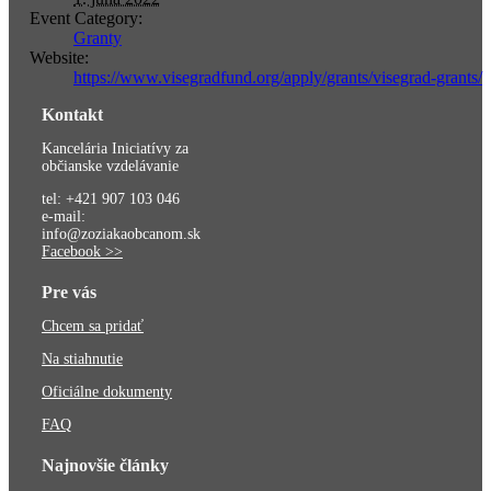
Event Category:
Granty
Website:
https://www.visegradfund.org/apply/grants/visegrad-grants/
Kontakt
Kancelária Iniciatívy za
občianske vzdelávanie
tel: +421 907 103 046
e-mail:
info@zoziakaobcanom.sk
Facebook >>
Pre vás
Chcem sa pridať
Na stiahnutie
Oficiálne dokumenty
FAQ
Najnovšie články