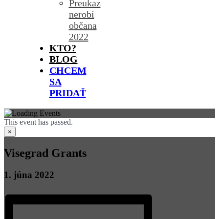
Preukaz
nerobí
občana
2022
KTO?
BLOG
CHCEM
SA
PRIDAŤ
This event has passed.
×
Visegrad Grants
1. júna 2022