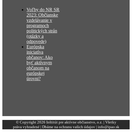
Voľby do NR SR
2023: Občianske
vzdelávanie v
programoch
politických strán
(otázky a
odpovede)
Európska
iniciatíva
občanov: Ako
byť aktívnym
občanom na
európskej
úrovni?
© Copyright 2026 Inštitút pre aktívne občianstvo, o.z. | Všetky
práva vyhradené | Dbáme na ochranu vašich údajov | info@ipao.sk