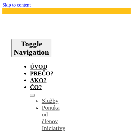
Skip to content
Toggle
Navigation
ÚVOD
PREČO?
AKO?
ČO?
Služby
Ponuka
od
členov
Iniciatívy