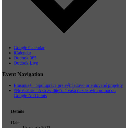
Google Calendar
iCalendar
Outlook 365
Outlook Live
Event Navigation
Erasmus+ – Spolupráca pre výhľadovo orientované projekty
#BeVisible – Ako zviditeľniť vašu neziskovku pomocou
Google Ad Grants
Details
Date:
15. marca 2022