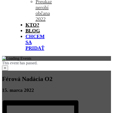
Preukaz
nerobí
občana
2022
KTO?
BLOG
CHCEM
SA
PRIDAŤ
This event has passed.
×
Férová Nadácia O2
15. marca 2022