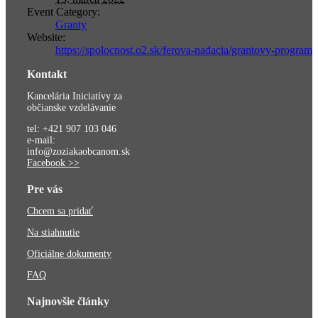
Event Category:
Granty
Website:
https://spolocnost.o2.sk/ferova-nadacia/grantovy-program
Kontakt
Kancelária Iniciatívy za
občianske vzdelávanie
tel: +421 907 103 046
e-mail:
info@zoziakaobcanom.sk
Facebook >>
Pre vás
Chcem sa pridať
Na stiahnutie
Oficiálne dokumenty
FAQ
Najnovšie články