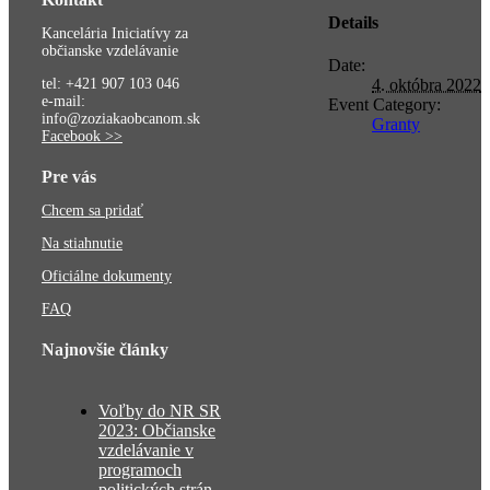
Details
Kancelária Iniciatívy za
občianske vzdelávanie
Date:
tel: +421 907 103 046
4. októbra 2022
e-mail:
Event Category:
info@zoziakaobcanom.sk
Granty
Facebook >>
Pre vás
Chcem sa pridať
Na stiahnutie
Oficiálne dokumenty
FAQ
Najnovšie články
Voľby do NR SR
2023: Občianske
vzdelávanie v
programoch
politických strán