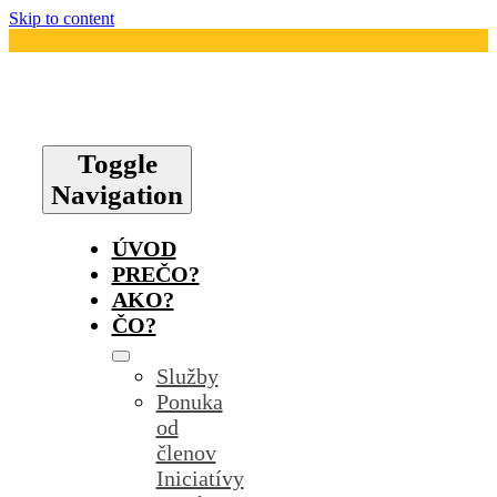
Skip to content
Toggle
Navigation
ÚVOD
PREČO?
AKO?
ČO?
Služby
Ponuka
od
členov
Iniciatívy