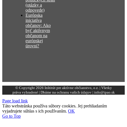
(otázky a
odpovede)
Európska
iniciatíva
občanov: Ako
byť aktívnym
občanom na
európskej
úrovni?
© Copyright 2026 Inštitút pre aktívne občianstvo, o.z. | Všetky
práva vyhradené | Dbáme na ochranu vašich údajov | info@ipao.sk
Page load link
Táto webstránka používa súbory cookies. Jej prehliadaním
vyjadrujete súhlas s ich používaním.
OK
Go to Top