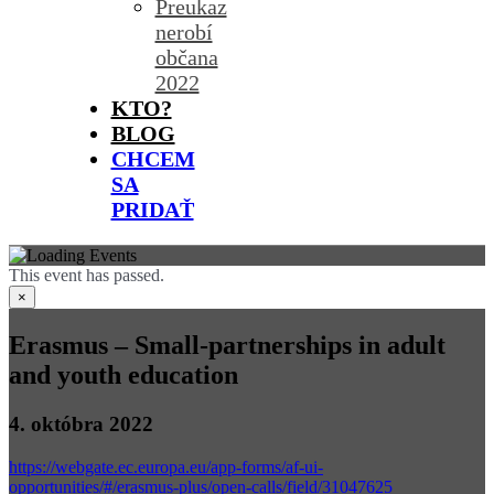
Preukaz
nerobí
občana
2022
KTO?
BLOG
CHCEM
SA
PRIDAŤ
This event has passed.
×
Erasmus – Small-partnerships in adult
and youth education
4. októbra 2022
https://webgate.ec.europa.eu/app-forms/af-ui-
opportunities/#/erasmus-plus/open-calls/field/31047625