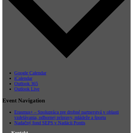
Google Calendar
iCalendar
Outlook 365
Outlook Live
Event Navigation
Erasmus+ – Spolupráca pre drobné partnerstvá v oblasti
vzdelávania, odbornej prípravy, mládeže a športu
Nadačný fond SEPS v Nadácii Pontis
Kontakt