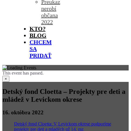
Preukaz
nerobí
občana
2022
KTO?
BLOG
CHCEM
SA
PRIDAŤ
This event has passed.
×
Detský fond Cloetta – Projekty pre deti a
mládež v Levickom okrese
16. októbra 2022
Detský fond Cloetta: V Levickom okrese podporíme
projekty pre deti a mladých už 14. raz