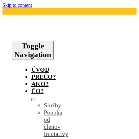
Skip to content
Toggle
Navigation
ÚVOD
PREČO?
AKO?
ČO?
Služby
Ponuka
od
členov
Iniciatívy