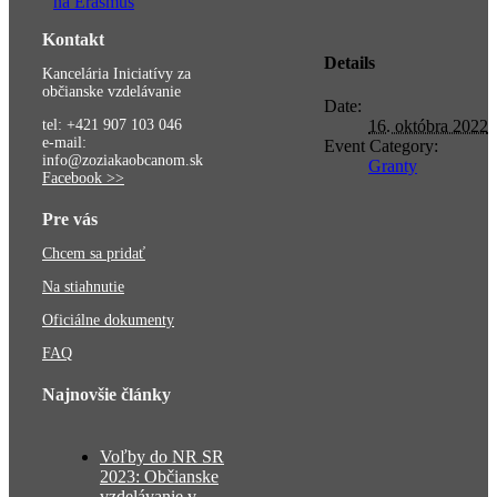
na Erasmus
Kontakt
Details
Kancelária Iniciatívy za
občianske vzdelávanie
Date:
tel: +421 907 103 046
16. októbra 2022
e-mail:
Event Category:
info@zoziakaobcanom.sk
Granty
Facebook >>
Pre vás
Chcem sa pridať
Na stiahnutie
Oficiálne dokumenty
FAQ
Najnovšie články
Voľby do NR SR
2023: Občianske
vzdelávanie v