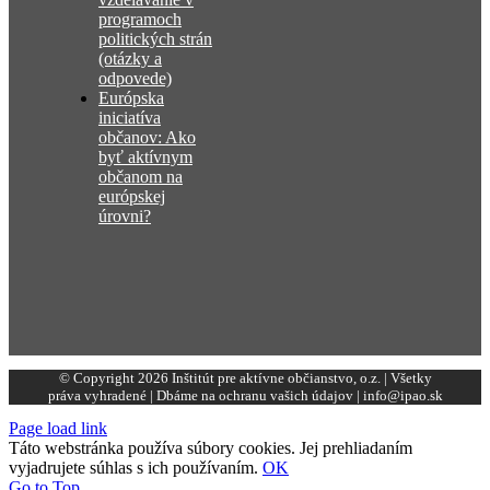
programoch
politických strán
(otázky a
odpovede)
Európska
iniciatíva
občanov: Ako
byť aktívnym
občanom na
európskej
úrovni?
© Copyright 2026 Inštitút pre aktívne občianstvo, o.z. | Všetky
práva vyhradené | Dbáme na ochranu vašich údajov | info@ipao.sk
Page load link
Táto webstránka používa súbory cookies. Jej prehliadaním
vyjadrujete súhlas s ich používaním.
OK
Go to Top